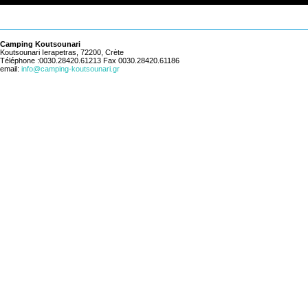
Camping Koutsounari
Koutsounari Ierapetras, 72200, Crète
Téléphone :0030.28420.61213 Fax 0030.28420.61186
email:
info@camping-koutsounari.gr