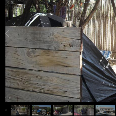
1
/
29