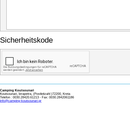
Sicherheitskode
Camping Koutsounari
Koutsounari, Ierapetra, (Postleitzahl )72200, Kreta
Telefon : 0030.28420.61213 - Fax: 0030.2842061186
info@camping-koutsounari.gr