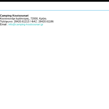
Camping Koutsounari
Κουτσουνάρι Ιεράπετρας, 72000, Κρήτη
Τηλέφωνο: 28420.61213 / ΦΑΞ: 28420.61186
Email :
info@camping-koutsounari.gr