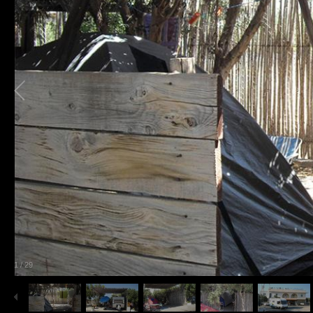
1
/
29